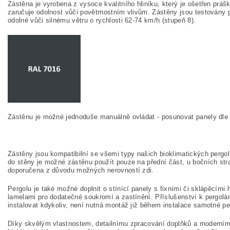
Zástěna je vyrobena z vysoce kvalitního hliníku, který je ošetřen prá
zaručuje odolnost vůči povětrnostním vlivům. Zástěny jsou testovány pr
odolné vůči silnému větru o rychlosti 62-74 km/h (stupeň 8).
Zástěnu je možné jednoduše manuálně ovládat - posunovat panely dle 
Zástěny jsou kompatibilní se všemi typy našich bioklimatických pergol.
do stěny je možné zástěnu použít pouze na přední část, u bočních stra
doporučena z důvodu možných nerovností zdi.
Pergolu je také možné doplnit o stínící panely s fixními či sklápěcími 
lamelami pro dodatečné soukromí a zastínění. Příslušenství k pergol
instalovat kdykoliv, není nutná montáž již během instalace samotné pe
Díky skvělým vlastnostem, detailnímu zpracování doplňků a moderní