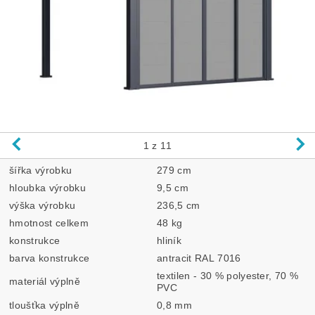
1
z 11
šířka výrobku
279 cm
hloubka výrobku
9,5 cm
výška výrobku
236,5 cm
hmotnost celkem
48 kg
konstrukce
hliník
barva konstrukce
antracit RAL 7016
textilen - 30 % polyester, 70 %
materiál výplně
PVC
tloušťka výplně
0,8 mm