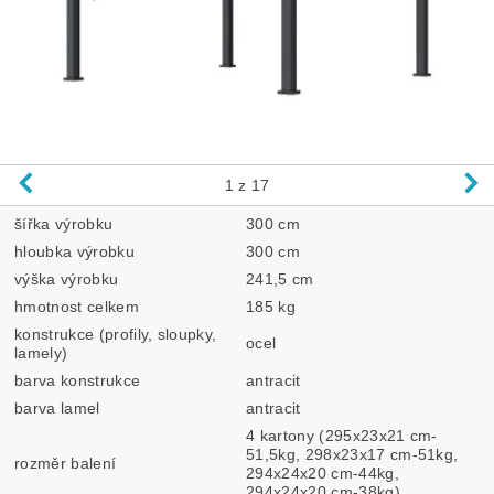
1
z 17
šířka výrobku
300 cm
hloubka výrobku
300 cm
výška výrobku
241,5 cm
hmotnost celkem
185 kg
konstrukce (profily, sloupky,
ocel
lamely)
barva konstrukce
antracit
barva lamel
antracit
4 kartony (295x23x21 cm-
51,5kg, 298x23x17 cm-51kg,
rozměr balení
294x24x20 cm-44kg,
294x24x20 cm-38kg)