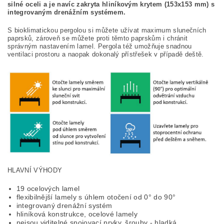
silné oceli a je navíc zakryta hliníkovým krytem (153x153 mm) s
integrovaným drenážním systémem.
S bioklimatickou pergolou si můžete užívat maximum slunečních
paprsků, zároveň se můžete proti těmto paprskům i chránit
správným nastavením lamel. Pergola též umožňuje snadnou
ventilaci prostoru a naopak dokonalý přístřešek v případě deště.
HLAVNÍ VÝHODY
19 ocelových lamel
flexibilnější lamely s úhlem otočení od 0° do 90°
integrovaný drenážní systém
hliníková konstrukce, ocelové lamely
nejsou viditelné spojovací prvky, šrouby - hladká