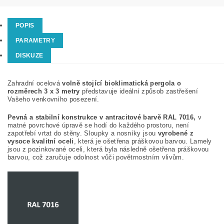
POPIS
PARAMETRY
DISKUZE
Zahradní ocelová
volně stojící bioklimatická pergola o
rozměrech 3 x 3 metry
představuje ideální způsob zastřešení
Vašeho venkovního posezení.
Pevná a stabilní konstrukce v antracitové barvě RAL 7016,
v
matné povrchové úpravě se hodí do každého prostoru, není
zapotřebí vrtat do stěny. Sloupky a nosníky jsou
vyrobené z
vysoce kvalitní oceli
, která je ošetřena práškovou barvou. Lamely
jsou z pozinkované oceli, která byla následně ošetřena práškovou
barvou, což zaručuje odolnost vůči povětrnostním vlivům.