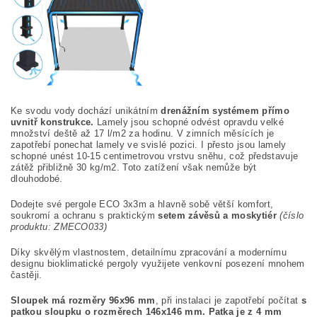
Ke svodu vody dochází unikátním
drenážním systémem přímo
uvnitř konstrukce.
Lamely jsou schopné odvést opravdu velké
množství deště až 17 l/m2 za hodinu. V zimních měsících je
zapotřebí ponechat lamely ve svislé pozici. I přesto jsou lamely
schopné unést 10-15 centimetrovou vrstvu sněhu, což představuje
zátěž přibližně 30 kg/m2. Toto zatížení však nemůže být
dlouhodobé.
Dodejte své pergole ECO 3x3m a hlavně sobě větší komfort,
soukromí a ochranu s praktickým
setem závěsů a moskytiér
(číslo
produktu: ZMECO033)
Díky skvělým vlastnostem, detailnímu zpracování a modernímu
designu bioklimatické pergoly využijete venkovní posezení mnohem
častěji.
Sloupek má rozměry 96x96 mm
, při instalaci je zapotřebí počítat
s
patkou sloupku o rozměrech 146x146 mm.
Patka je z 4 mm