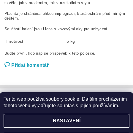
skvěle, jak v moderním, tak v rustikálním stylu.
Plachta je chráněna lehkou impregnací, která ochrání před mírným
deštěm.
Součástí balení jsou i lana s kovovými oky pro uchycení.
Hmotnost
5 kg
Buďte první, kdo napíše příspěvek k této položce.
Přidat komentář
Tento web používá soubory cookie. Dalším procházením
Zahradní nábytek
|
Zahradní křesla
|
Zahradní stoly
|
Zahradní sedací soupravy
|
Zahradní houpačky
|
Zahradní lehátka
tohoto webu vyjadřujete souhlas s jejich používáním.
|
Slunečníky a podstavce
|
Květináče
|
Domácí potřeby
|
Značky
NASTAVENÍ
2026 ©
Garden24.cz
, všechna práva vyhrazena