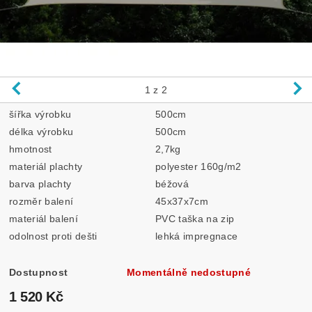
1
z 2
šířka výrobku
500cm
délka výrobku
500cm
hmotnost
2,7kg
materiál plachty
polyester 160g/m2
barva plachty
béžová
rozměr balení
45x37x7cm
materiál balení
PVC taška na zip
odolnost proti dešti
lehká impregnace
Dostupnost
Momentálně nedostupné
1 520 Kč