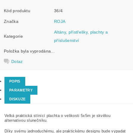
Kód produktu
36/4
Značka
ROJA
Altány, přístřešky, plachty a
Kategorie
příslušenství
Položka byla vyprodána...
Dotaz
POPIS
PARAMETRY
DISKUZE
Velká praktická stínící plachta o velikosti 5x5m je skvělou
alternativou slunečníku.
Díky svému jednoduchému, ale praktickému designu bude vypadat